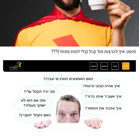
פוסט: איך להרצות מול קהל (בלי למות מפחד)???