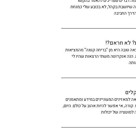
כמה דברים שצריכים להאמר בהקשר
ה שיושבת בקהל, לא בכובע שלי כמנחת
הדרך החביבה
? לא חראם?!
אה טובה היא מן "בריחה קטנה" מהמציאות
ה. הנה אנקדוטה משתי הרצאות שהיו לי
ותה
קלים
ה למאזינים המעוניינים במידע ומתאמנים
ורה, אי אפשר להיות אהוב על כולם. היום,
למוטציה של יכולות