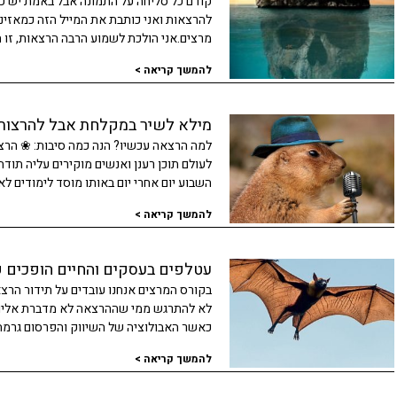
קודם כל סליחה על התמונה אבל באמת יש 
להרצאות ואני כותבת את המייל הזה כמאזינ
מרצים.אני הולכת לשמוע הרבה הרצאות, זו 
להמשך קריאה >
מילא לשיר במקלחת אבל להרצות
למה הרצאה עכשיו? הנה כמה סיבות: ❀ הרצ
לעולם תוכן רענן ואנשים מוקירים עליה תוד
השבוע יום אחרי יום באותו מוסד לימודים לא
להמשך קריאה >
עטלפים בעסקים והחיים הופכים 
בקורס המרצים אנחנו עובדים על תידור הרצא
לא להתרגש ממי שההרצאה לא מדברת אליו. ק
כאשר האבולוציה של השיווק והפרסום גרמה 
להמשך קריאה >