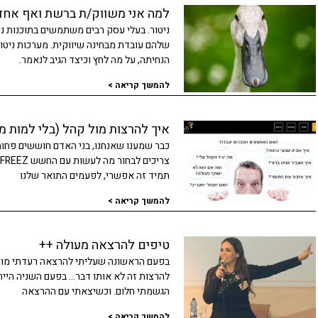
למה אני משווק/ת ברשת ואף אחד
ניטור. בעלי עסק רבים משתמשים בתוכנות נ
שלהם עובדת מבחינה שיווקית. מערכות ניטו
הנחיתה, על מה לחץ וכיצד הגיב לנאמר.
להמשך קריאה >
איך להרצות מול קהל (בלי למות 
כבר שמענו שאנחנו, בני האדם חוששים פחות
תמיד זה אפשרי, לפעמים התואר שלנו
להמשך קריאה >
טיפים להרצאה מעולה ++
בפעם הראשונה שעליתי להרצאה רעדתי מוות.
להרצות זה לא אותו דבר… בפעם השניה היית
הגשמתי חלום. וכשיצאתי עם ההרצאה
להמשך קריאה >